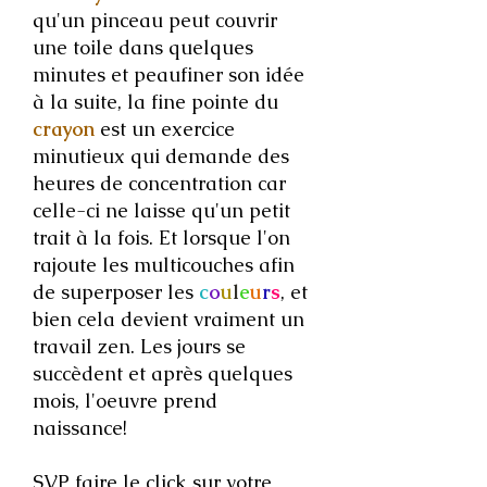
qu'un pinceau peut couvrir
une toile dans quelques
minutes et peaufiner son idée
à la suite, la fine pointe du
crayon
est un exercice
minutieux qui demande des
heures de concentration car
celle-ci ne laisse qu'un petit
trait à la fois. Et lorsque l'on
rajoute les multicouches afin
de superposer les
c
o
u
l
e
u
r
s
, et
bien cela devient vraiment un
travail zen. Les jours se
succèdent et après quelques
mois, l'oeuvre prend
naissance!
SVP faire le click sur votre