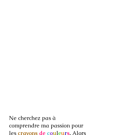
Ne cherchez pas à
comprendre ma passion pour
les
crayons
de
c
o
u
l
e
u
r
s
.
Alors