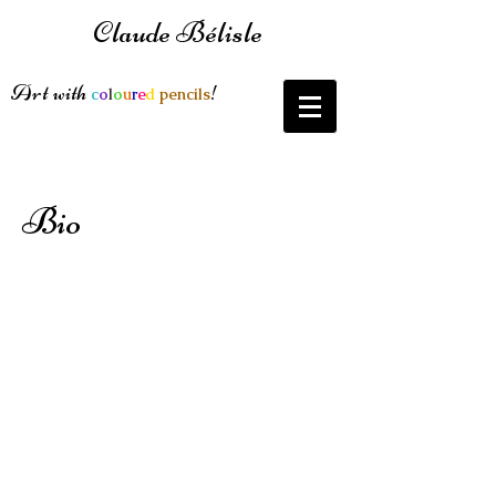
Claude Bélisle
Art with
!
c
o
l
o
u
r
e
d
pencils
Bio