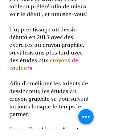
tableau préféré afin de mieux
voir le détail, et amusez-vous!
L'apprentissage au dessin
débuta en 2013 avec des
exercices au
crayon graphite,
suivi trois ans plus tard avec
des études aux
crayons
de
c
o
u
l
e
u
r
s
.
Afin d'améliorer les talents de
dessinateur, les études au
crayon graphite
se poursuivent
toujours lorsque le temps le
permet.
France Tremblay de Kanata,
artiste de nombreuses